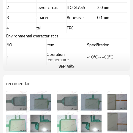
2
lower circuit
ITO GLASS
2.0mm
3
spacer
Adhesive
0.1mm
4
tail
FPC
Environmental characteristics
NO.
Item
Specification
Operation
1
-10
℃
～
+60
℃
temperature
VER MÁS
2
Storage temperature
-20
℃
～
+70
℃
recomendar
Electrical characteristics
NO.
Item
Specification
Remarks
1
Rated Voltage
DC 5V 1mA
2
Linearity
≤3.0
％
Load 120gf
/
FPC
3
Resistance
At connector
/