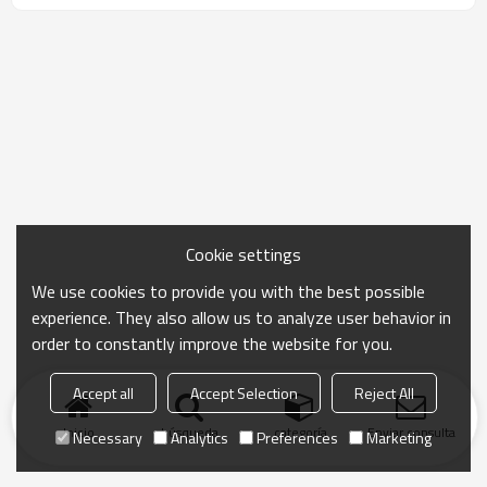
Cookie settings
We use cookies to provide you with the best possible
experience. They also allow us to analyze user behavior in
order to constantly improve the website for you.
Accept all
Accept Selection
Reject All
Inicio
búsqueda
categoría
Enviar consulta
Necessary
Analytics
Preferences
Marketing