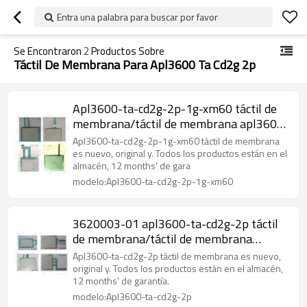
Entra una palabra para buscar por favor
Se Encontraron
2
Productos Sobre
Táctil De Membrana Para Apl3600 Ta Cd2g 2p
Apl3600-ta-cd2g-2p-1g-xm60 táctil de
membrana/táctil de membrana apl3600-
ta-cd2g-2p-1g-xm60 pl3000
Apl3600-ta-cd2g-2p-1g-xm60 táctil de membrana
es nuevo, original y. Todos los productos están en el
almacén, 12 months' de gara
modelo:Apl3600-ta-cd2g-2p-1g-xm60
3620003-01 apl3600-ta-cd2g-2p táctil
de membrana/táctil de membrana
apl3600-ta-cd2g-2p pl-3600 ( 12.1" )
Apl3600-ta-cd2g-2p táctil de membrana es nuevo,
original y. Todos los productos están en el almacén,
12 months' de garantía.
modelo:Apl3600-ta-cd2g-2p