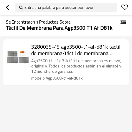
Entra una palabra para buscar por favor
Se Encontraron
1
Productos Sobre
Táctil De Membrana Para Agp3500 T1 Af D81k
3280035-45 agp3500-t1-af-d81k táctil
de membrana/táctil de membrana
agp3500-t1-af-d81k gp-3500 ( 10.4" )
Agp3500-t1-af-d81k táctil de membrana es nuevo,
original y. Todos los productos están en el almacén,
12 months' de garantía.
modelo:Agp3500-t1-af-d81k