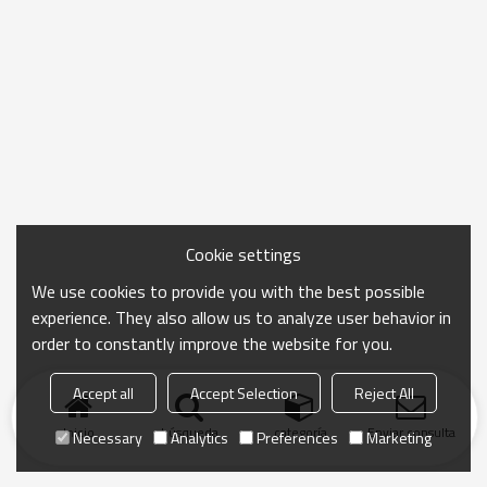
Cookie settings
We use cookies to provide you with the best possible
experience. They also allow us to analyze user behavior in
order to constantly improve the website for you.
Accept all
Accept Selection
Reject All
Inicio
búsqueda
categoría
Enviar consulta
Necessary
Analytics
Preferences
Marketing