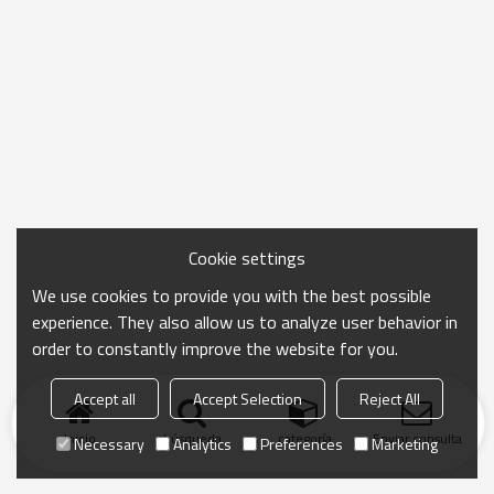
Cookie settings
We use cookies to provide you with the best possible
experience. They also allow us to analyze user behavior in
order to constantly improve the website for you.
Accept all
Accept Selection
Reject All
Inicio
búsqueda
categoría
Enviar consulta
Necessary
Analytics
Preferences
Marketing