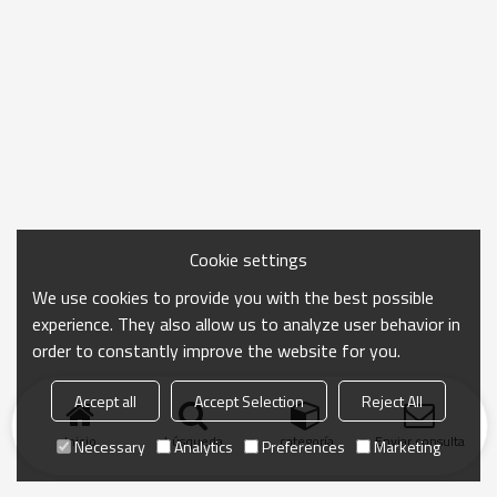
Cookie settings
We use cookies to provide you with the best possible
experience. They also allow us to analyze user behavior in
order to constantly improve the website for you.
Accept all
Accept Selection
Reject All
Inicio
búsqueda
categoría
Enviar consulta
Necessary
Analytics
Preferences
Marketing