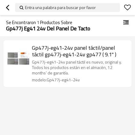
Entra una palabra para buscar por favor
Se Encontraron
1
Productos Sobre
Gp477j Eg41 24v Del Panel De Tacto
Gp477j-eg41-24v panel táctil/panel
táctil gp477j-eg41-24v gp477 ( 9.1" )
Gp477j-eg41-24v panel táctil es nuevo, original y.
Todos los productos están en el almacén, 12
months' de garantía.
modelo:Gp477j-eg41-24v