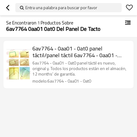
Entra una palabra para buscar por favor
Se Encontraron
1
Productos Sobre
6av7764 0aa01 0at0 Del Panel De Tacto
6av7764 - 0aa01 - 0at0 panel
táctil/panel táctil 6av7764 - 0aa01 -
0at0 oem-pc 870 15" táctil
6av7764 - 0aa01 - 0at0 panel táctil es nuevo,
original y. Todos los productos están en el almacén,
12 months' de garantía.
modelo:6av7764 - 0aa01 - 0at0