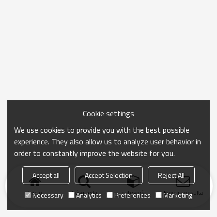
Cookie settings
We use cookies to provide you with the best possible
experience. They also allow us to analyze user behavior in
order to constantly improve the website for you.
Accept all
Accept Selection
Reject All
Inicio
búsqueda
categoría
Enviar consulta
Necessary
Analytics
Preferences
Marketing