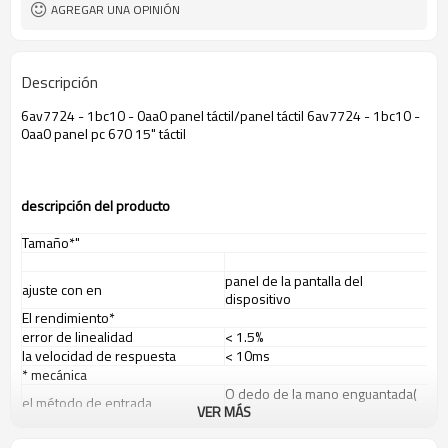
AGREGAR UNA OPINIÓN
Descripción
6av7724 - 1bc10 - 0aa0 panel táctil/panel táctil 6av7724 - 1bc10 -
0aa0 panel pc 670 15" táctil
descripci
ó
n del producto
Tamaño*"
panel de la pantalla del
ajuste con en
dispositivo
El rendimiento*
error de linealidad
< 1.5%
la velocidad de respuesta
< 10ms
* mecánica
O dedo de la mano enguantada(
el método de entrada
VER MÁS
de goma, tela o de cuero)
veces táctil
más de un millón toca