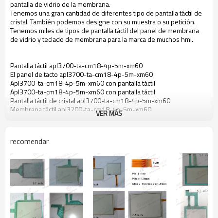
pantalla de vidrio de la membrana.
Tenemos una gran cantidad de diferentes tipo de pantalla táctil de
cristal. También podemos designe con su muestra o su petición.
Tenemos miles de tipos de pantalla táctil del panel de membrana
de vidrio y teclado de membrana para la marca de muchos hmi.
Pantalla táctil apl3700-ta-cm18-4p-5m-xm60
El panel de tacto apl3700-ta-cm18-4p-5m-xm60
Apl3700-ta-cm18-4p-5m-xm60 con pantalla táctil
Apl3700-ta-cm18-4p-5m-xm60 con pantalla táctil
Pantalla táctil de cristal apl3700-ta-cm18-4p-5m-xm60
Membrana táctil apl3700-ta-cm18-4p-5m-xm60
VER MÁS
Pantalla táctil para apl3700-ta-cm18-4p-5m-xm60
El panel de tacto para apl3700-ta-cm18-4p-5m-xm60
Pantalla táctil para apl3700-ta-cm18-4p-5m-xm60
recomendar
Pantalla táctil de cristal para apl3700-ta-cm18-4p-5m-xm60
Táctil de membrana para apl3700-ta-cm18-4p-5m-xm60
Apl3700-ta-cm18-4p-5m-xm60 de la pantalla táctil