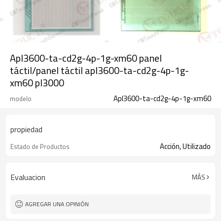
Apl3600-ta-cd2g-4p-1g-xm60 panel
táctil/panel táctil apl3600-ta-cd2g-4p-1g-
xm60 pl3000
Apl3600-ta-cd2g-4p-1g-xm60
modelo
propiedad
Acción, Utilizado
Estado de Productos
Evaluacion
MÁS
AGREGAR UNA OPINIÓN