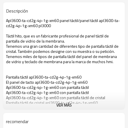
Descripción
Apl3600-ta-cd2g-4p-1g-xm60 panel táctil/panel táctil apl3600-ta-
cd2g-4p-1g-xm60 pl3000
Táctil hito, que es un fabricante profesional de panel táctil de
pantalla de vidrio de la membrana.
Tenemos una gran cantidad de diferentes tipo de pantalla táctil de
cristal. También podemos designe con su muestra o su petición.
Tenemos miles de tipos de pantalla táctil del panel de membrana
de vidrio y teclado de membrana para la marca de muchos hmi.
Pantalla táctil apl3600-ta-cd2g-4p-1g-xm60
El panel de tacto apl3600-ta-cd2g-4p-1g-xm60
Apl3600-ta-cd2g-4p-1g-xm60 con pantalla táctil
Apl3600-ta-cd2g-4p-1g-xm60 con pantalla táctil
Apl3600-ta-cd2g-4p-1g-xm60 con pantalla táctil de cristal
Pantalla táctil de cristal apl3600-ta-cd2g-4p-1g-xm60
VER MÁS
Apl3600-ta-cd2g-4p-1g-xm60 táctil de membrana
Membrana táctil apl3600-ta-cd2g-4p-1g-xm60
Pantalla táctil para apl3600-ta-cd2g-4p-1g-xm60
recomendar
El panel de tacto para apl3600-ta-cd2g-4p-1g-xm60