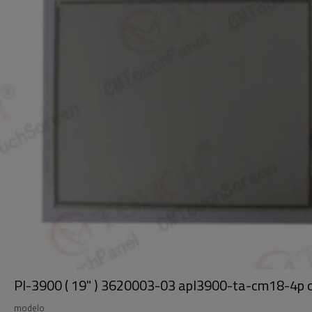
Pl-3900 ( 19" ) 3620003-03 apl3900-ta-cm18-4p con
modelo