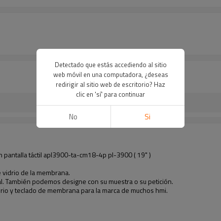
Detectado que estás accediendo al sitio
web móvil en una computadora, ¿deseas
redirigir al sitio web de escritorio? Haz
clic en 'sí' para continuar
No
Si
 pantalla táctil apl3900-ta-cm18-4p pl-3900 ( 19" )
de vidrio de la membrana.
stal. También podemos designe con su muestra o su petición.
idrio y teclado de membrana para la marca de muchos hmi.