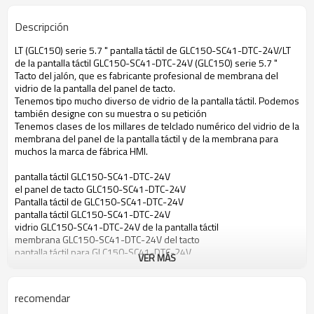
Descripción
LT (GLC150) serie 5.7 " pantalla táctil de GLC150-SC41-DTC-24V/LT
de la pantalla táctil GLC150-SC41-DTC-24V (GLC150) serie 5.7 "
Tacto del jalón, que es fabricante profesional de membrana del
vidrio de la pantalla del panel de tacto.
Tenemos tipo mucho diverso de vidrio de la pantalla táctil. Podemos
también designe con su muestra o su petición
Tenemos clases de los millares de telclado numérico del vidrio de la
membrana del panel de la pantalla táctil y de la membrana para
muchos la marca de fábrica HMI.
pantalla táctil GLC150-SC41-DTC-24V
el panel de tacto GLC150-SC41-DTC-24V
Pantalla táctil de GLC150-SC41-DTC-24V
pantalla táctil GLC150-SC41-DTC-24V
vidrio GLC150-SC41-DTC-24V de la pantalla táctil
membrana GLC150-SC41-DTC-24V del tacto
pantalla táctil para GLC150-SC41-DTC-24V
VER MÁS
el panel de tacto para GLC150-SC41-DTC-24V
pantalla táctil para GLC150-SC41-DTC-24V
vidrio de la pantalla táctil para GLC150-SC41-DTC-24V
recomendar
membrana del tacto para GLC150-SC41-DTC-24V