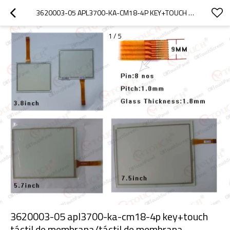
3620003-05 APL3700-KA-CM18-4P KEY+TOUCH TÁCTIL DE MEMBRANA/TÁCTIL DE MEMBRANA APL3700-KA-CM18-4P KEY+TOUCH PL-3700 ( 15" )
1
/
5
3620003-05 apl3700-ka-cm18-4p key+touch
táctil de membrana/táctil de membrana