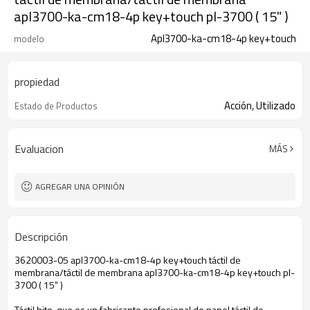
apl3700-ka-cm18-4p key+touch pl-3700 ( 15" )
Apl3700-ka-cm18-4p key+touch
modelo
propiedad
Acción, Utilizado
Estado de Productos
Evaluacion
MÁS
AGREGAR UNA OPINIÓN
Descripción
3620003-05 apl3700-ka-cm18-4p key+touch táctil de
membrana/táctil de membrana apl3700-ka-cm18-4p key+touch pl-
3700 ( 15" )
Táctil hito, que es un fabricante profesional de panel táctil de