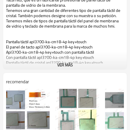
pantalla de vidrio de la membrana.
Tenemos una gran cantidad de diferentes tipo de pantalla táctil de
cristal. También podemos designe con su muestra o su petición.
Tenemos miles de tipos de pantalla táctil del panel de membrana
de vidrio y teclado de membrana para la marca de muchos hmi.
Pantalla táctil apl3700-ka-cm18-4p key+touch
El panel de tacto apl3700-ka-cm18-4p key+touch
Apl3700-ka-cm18-4p key+touch con pantalla táctil
Con pantalla táctil apl3700-ka-cm18-4p key+touch
Pantalla táctil de cristal apl3700-ka-cm18-4p key+touch
VER MÁS
Apl3700-ka-cm18-4p key+touch táctil de membrana
Membrana táctil apl3700-ka-cm18-4p key+touch
Pantalla táctil para apl3700-ka-cm18-4p key+touch
recomendar
El panel de tacto para apl3700-ka-cm18-4p key+touch
Pantalla táctil para apl3700-ka-cm18-4p key+touch
Pantalla táctil de cristal para apl3700-ka-cm18-4p key+touch
Táctil de membrana para apl3700-ka-cm18-4p key+touch
Apl3700-ka-cm18-4p key+touch de la pantalla táctil