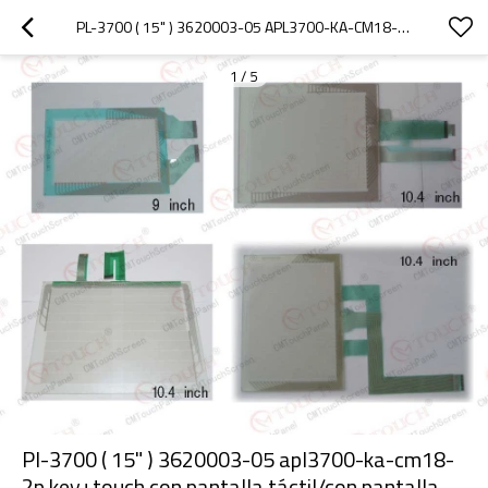
PL-3700 ( 15" ) 3620003-05 APL3700-KA-CM18-2P KEY+TOUCH CON PANTALLA TÁCTIL/CON PANTALLA TÁCTIL APL3700-KA-CM18-2P KEY+TOUCH PL-3700 ( 15" )
1
/
5
Pl-3700 ( 15" ) 3620003-05 apl3700-ka-cm18-
2p key+touch con pantalla táctil/con pantalla