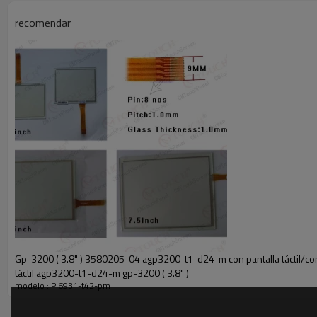
Pantalla táctil de cristal para pl6931-t42-pm
Táctil de membrana para pl6931-t42-pm
recomendar
Pl6931-t42-pm de la pantalla táctil
Pl6931-t42-pm del panel de tacto
Gp-3200 ( 3.8" ) 3580205-04 agp3200-t1-d24-m con pantalla táctil/con
táctil agp3200-t1-d24-m gp-3200 ( 3.8" )
modelo : Pl6931-t42-pm