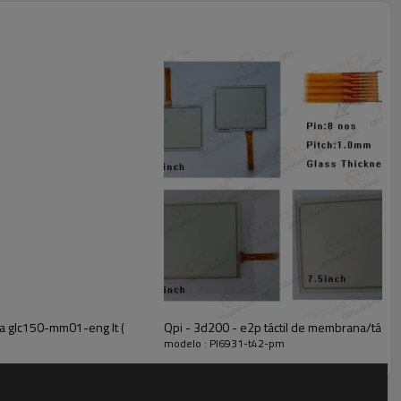
a glc150-mm01-eng lt (
Qpi - 3d200 - e2p táctil de membrana/tácti
modelo : Pl6931-t42-pm