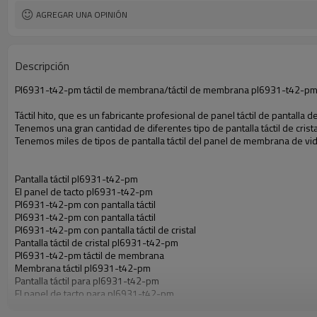
AGREGAR UNA OPINIÓN
Descripción
Pl6931-t42-pm táctil de membrana/táctil de membrana pl6931-t42-pm
Táctil hito, que es un fabricante profesional de panel táctil de pantalla 
Tenemos una gran cantidad de diferentes tipo de pantalla táctil de cri
Tenemos miles de tipos de pantalla táctil del panel de membrana de v
Pantalla táctil pl6931-t42-pm
El panel de tacto pl6931-t42-pm
Pl6931-t42-pm con pantalla táctil
Pl6931-t42-pm con pantalla táctil
Pl6931-t42-pm con pantalla táctil de cristal
Pantalla táctil de cristal pl6931-t42-pm
Pl6931-t42-pm táctil de membrana
Membrana táctil pl6931-t42-pm
Pantalla táctil para pl6931-t42-pm
El panel de tacto para pl6931-t42-pm
Pantalla táctil para pl6931-t42-pm