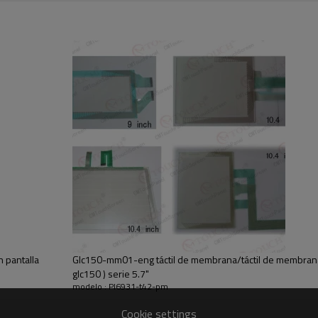
 pantalla
Glc150-mm01-eng táctil de membrana/táctil de membran
glc150 ) serie 5.7"
modelo : Pl6931-t42-pm
Cookie settings