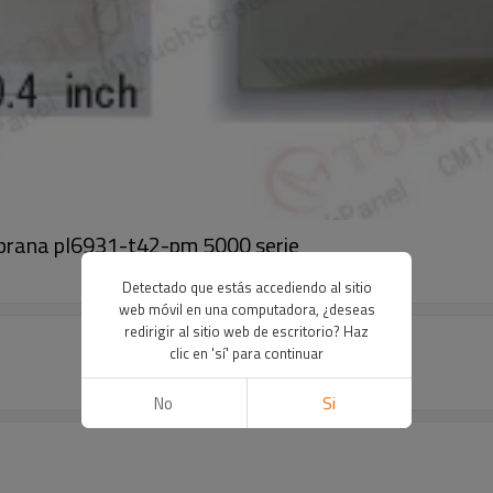
brana pl6931-t42-pm 5000 serie
Detectado que estás accediendo al sitio
web móvil en una computadora, ¿deseas
redirigir al sitio web de escritorio? Haz
clic en 'sí' para continuar
No
Si