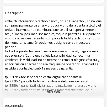
Descripción
cmtouch
información
y
technology.co
.
, ltd.
en
Guangzhou, China.
que
son principalmente
diseñar y
producir vidrio
de la pantalla táctil
y el
teclado
interruptor de membrana
que
se utiliza especialmente
en
hmi
, quiosco
, pos,
máquina médica,
toque
la pantalla LCD y
parte
de
muchos otros
que
necesitan
con pantalla táctil
y teclado
interruptor
de
membrana.
también podemos
designe
con
su muestra o
petición.
todos los productos
son
nuevos envases y
original,
haga clic en el
uso preciso
y fácil
, lo que refleja
la
sensibilidad
, conocer
mal
ambiente
, la viabilidad,
no
es necesario
cambiar ninguna
cáscara y
añadir
cualquier accesorio
a la máquina
de operador.
la calidad es
estable y confiable,
tomó
12 meses
de garantía
.
tp-
3289s4
tocuh
panel de cristal
digitalizador
pantalla
tp-
3220s4
pantalla táctil de
membrana
del panel
de cristal
tp-
3289s4
panel táctil
digitalizador
pantalla
membrana de vidrio
tp-
3220s4
táctil de cristal
digitalizador
membrana
panel de la
VER MÁS
pantalla
tp-
3289s4
tocuh
membrana de pantalla
cristal
digitalizador
panel
de
recomendar
tp-
3220s4
tocuh
panel de cristal
digitalizador
pantalla