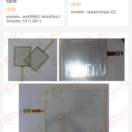
táctil
jacquard reemplazar
US $
1
US $
1
modelo : staubil toque JC5
modelo : amt98662 e6460442
Schurter 1071,0011