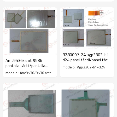
3280007-24 agp3302-b1-
d24 panel táctil/panel táctil
Amt9536/amt 9536
agp3302-b1-d24 gp-330x
pantalla táctil/pantalla
modelo : Agp3302-b1-d24
( 5.7" )
táctil para amt9536/9536
modelo : Amt9536/9536 amt
amt