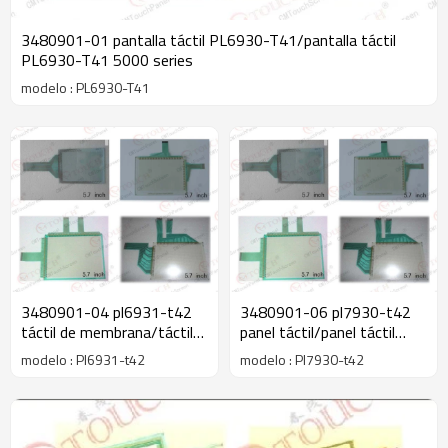
3480901-01 pantalla táctil PL6930-T41/pantalla táctil
PL6930-T41 5000 series
modelo : PL6930-T41
3480901-04 pl6931-t42
3480901-06 pl7930-t42
táctil de membrana/táctil
panel táctil/panel táctil
de membrana pl6931-t42
pl7930-t42 5000 serie
modelo : Pl6931-t42
modelo : Pl7930-t42
5000 serie