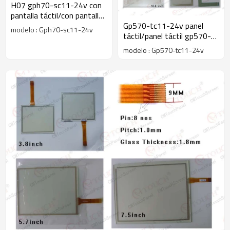
H07 gph70-sc11-24v con
pantalla táctil/con pantalla
táctil gph70-sc11-24v h07
Gp570-tc11-24v panel
modelo : Gph70-sc11-24v
táctil/panel táctil gp570-
tc11-24v gp570
modelo : Gp570-tc11-24v