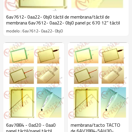
6av7612- 0aa22- 0bj0 táctil de membrana/táctil de
membrana 6av7612- 0aa22- 0bj0 panel pc 670 12" táctil
modelo : 6av7612- 0aa22- 0bj0
6av7884 - 0ad20 - 0aa0
membrana/tacto TACTO
panel táctil/panel táctil
de 6AV7884-5AH30-